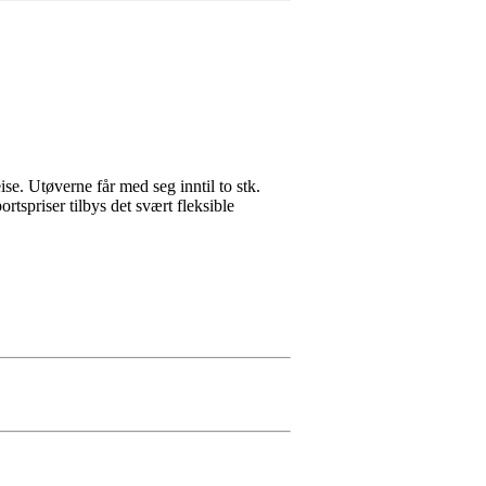
eise. Utøverne får med seg inntil to stk.
tspriser tilbys det svært fleksible