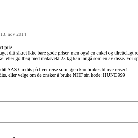
n
13. nov 2014
t pris
aget ditt sikret ikke bare gode priser, men også en enkel og tilrettelagt r
kel eller golfbag med maksvekt 23 kg kan inngå som en av disse. For spor
 ditt SAS Credits på hver reise som igjen kan brukes til nye reiser!
dits, eller velge om de ønsker å bruke NHF sin kode: HUND999