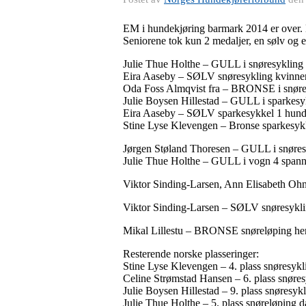
EM i hundekjøring barmark 2014 er over. No
Seniorene tok kun 2 medaljer, en sølv og 
Julie Thue Holthe – GULL i snøresykling 
Eira Aaseby – SØLV snøresykling kvinner
Oda Foss Almqvist fra – BRONSE i snøres
Julie Boysen Hillestad – GULL i sparkesy
Eira Aaseby – SØLV sparkesykkel 1 hund
Stine Lyse Klevengen – Bronse sparkesykk
Jørgen Støland Thoresen​ – GULL i snøresy
Julie Thue Holthe – GULL i​ vogn 4 spann
Viktor Sinding-Larsen, Ann Elisabeth Oh
Viktor Sinding-Larsen – SØLV snøresyklin
Mikal Lillestu – BRONSE snøreløping her
Resterende norske plasseringer:
Stine Lyse Klevengen – 4. plass snøresykl
Celine Strømstad Hansen – 6. plass snøres
Julie Boysen Hillestad – 9. plass snøresyk
Julie Thue Holthe – 5. plass snøreløping d