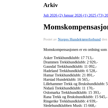
Arkiv
Juli 2026 (2)
Januar 2026 (1)
2025 (73)
20
Momskompensasjo
Postet av
Norges Hundekjørerforbund
de
Momskompensasjonen er en ordning som alle 
Asker Trekkhundklubb: 17 713,-
Drammen Trekkhundklubb: 2 929,-
Gausdal Trekkhundklubb: 11 092,-
Hadeland Trekkhundklubb: 6 528,-
Hamar Trekkhundklubb: 21 891,-
Harstad Hundeklubb: 16 565,-
Lillehammer Trekk og Brukshundklubb: 5
Nidarå Trekkhundklubb: 11 170,-
Oslomarka Trekkhundklubb: 15 393,-
Rana Trekk og Brukshundklubb: 15 945,-
Ringerike Trekkhundklubb: 4 939,-
Sledehundklubben Mush: 15 668,-