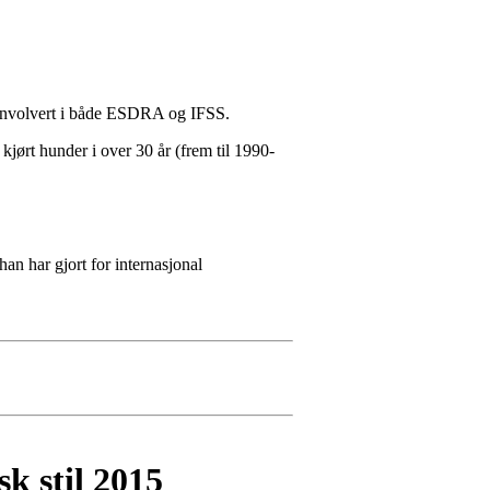
t involvert i både ESDRA og IFSS.
 kjørt hunder i over 30 år (frem til 1990-
an har gjort for internasjonal
k stil 2015