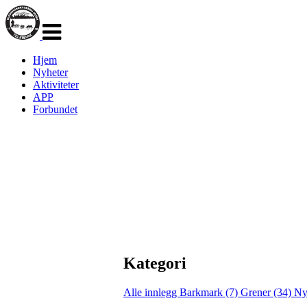
Veksle
navigasjon
Hjem
Nyheter
Aktiviteter
APP
Forbundet
Kategori
Alle innlegg
Barkmark (7)
Grener (34)
Ny