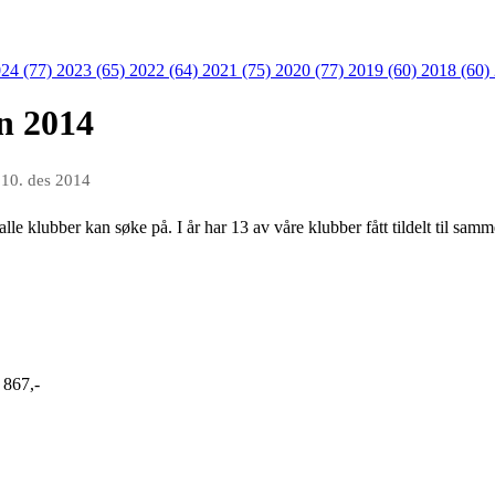
24 (77)
2023 (65)
2022 (64)
2021 (75)
2020 (77)
2019 (60)
2018 (60)
n 2014
n
10. des 2014
klubber kan søke på. I år har 13 av våre klubber fått tildelt til samm
 867,-