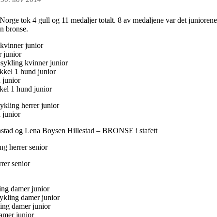
rge tok 4 gull og 11 medaljer​ totalt. 8 av medaljene var det juniorene
en bronse.
kvinner junior
 junior
ykling kvinner junior
kkel 1 hund junior
 junior
el 1 hund junior
kling herrer junior
 junior
nstad og Lena Boysen Hillestad – BRONSE i stafett
g herrer senior
rer senior
ing damer junior
ykling damer junior
ling damer junior
amer junior