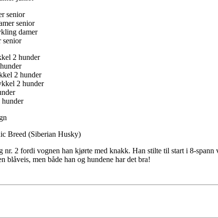
r senior
amer senior
ykling damer
 senior
kkel 2 hunder
 hunder
ykkel 2 hunder
sykkel 2 hunder
under
2 hunder
ogn
dic Breed (Siberian Husky)
 nr. 2 fordi vognen han kjørte med knakk. Han stilte til start i 8-spann v
 en blåveis, men både han og hundene har det bra!