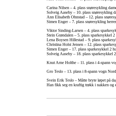
Carina Nilsen – 4. plass snøresykling dame
Solveig Aaseby – 10. plass snøresykling d
Ann Elisabeth Ohnstad – 12. plass snøres
Simen Enger – 7. plass snøresykling herrer
Viktor Sinding-Larsen – 4. plass sparkesy
Stein Grøndalen – 5. plass sparkesykkel 2
Lena Boysen Hillestad – 9. plass sparkes
Christina Holst Jensen – 12. plass sparke
Simen Enger – 17. plass sparkesykkel 2 h
Solveig Aaseby – 18. plass sparkesykkel 
Knut Arne Holthe – 11. plass i 4-spann v
Gro Teslo – 13. plass i 8-spann vogn Nor
Svein Erik Teslo – Måtte bryte løpet på dag
Han fikk seg en kraftig trøkk i nakken og