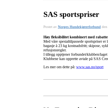
SAS sportspriser
Postet av
Norges Hundekjørerforbund
de
Høy fleksibilitet kombinert med rabatter
Med våre spesialtilpassede sportspriser er l
bagasje à 23 kg kostnadsfritt; skipose, syk
refusjonsregler.
I tillegg opptjener forbundet/klubben/laget
Klubbene kan opprette avtale på SAS Cre
Les mer om dette på:
www.sas.no/sport