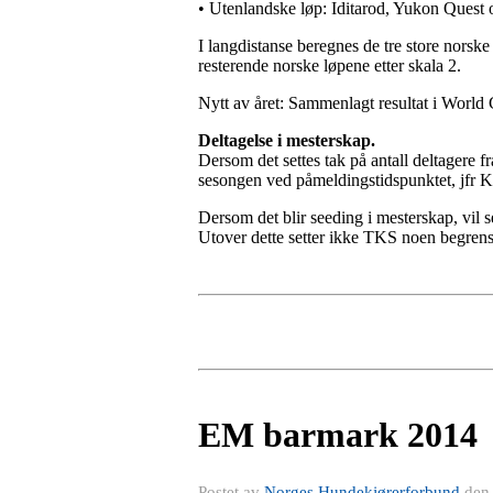
• Utenlandske løp: Iditarod, Yukon Ques
I langdistanse beregnes de tre store norsk
resterende norske løpene etter skala 2.
Nytt av året: Sammenlagt resultat i World
Deltagelse i mesterskap.
Dersom det settes tak på antall deltagere fra
sesongen ved påmeldingstidspunktet, jfr 
Dersom det blir seeding i mesterskap, vil s
Utover dette setter ikke TKS noen begrens
EM barmark 2014
Postet av
Norges Hundekjørerforbund
de