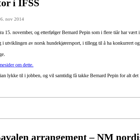
or i IFSS
n
6. nov 2014
fra 15. november, og etterfølger Bernard Pepin som i flere tiår har vær
g i utviklingen av norsk hundekjørersport, i tillegg til å ha konkurrert og
ge.
mesider om dette.
lykke til i jobben, og vil samtidig få takke Bernard Pepin for alt det h
Savalen arrangement – NM nordis