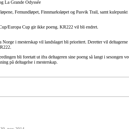
t og La Grande Odyssée
e løpene, Femundløpet, Finnmarksløpet og Pasvik Trail, samt kulepunkt 
 Cup/Europa Cup gir ikke poeng. KR222 vil bli endret.
 Norge i mesterskap vil landslaget bli prioritert. Deretter vil deltagerne b
KR222.
eedingen bli foretatt ut ifra deltageren sine poeng så langt i sesongen 
ning på deltagelse i mesterskap.
n
30. nov 2014