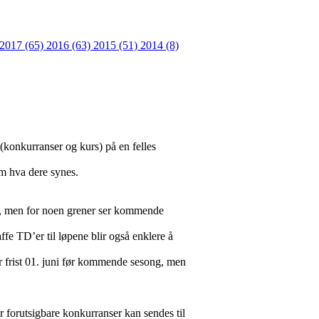
2017 (65)
2016 (63)
2015 (51)
2014 (8)
r (konkurranser og kurs) på en felles
om hva dere synes.
er, men for noen grener ser kommende
ffe TD’er til løpene blir også enklere å
r frist 01. juni før kommende sesong, men
er forutsigbare konkurranser kan sendes til