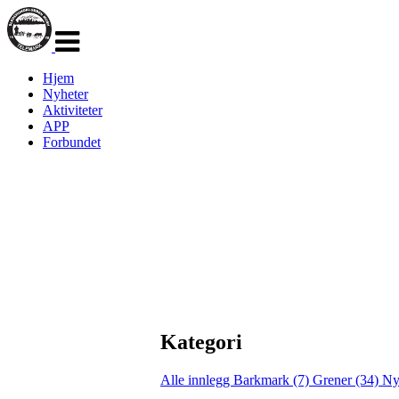
Veksle
navigasjon
Hjem
Nyheter
Aktiviteter
APP
Forbundet
Kategori
Alle innlegg
Barkmark (7)
Grener (34)
Ny