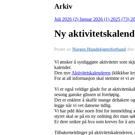
Arkiv
Juli 2026 (2)
Januar 2026 (1)
2025 (73)
20
Ny aktivitetskalend
Postet av
Norges Hundekjørerforbund
de
Vi ønsker å synliggjøre aktiviteter som skje
kalender.
Den nye
Aktivitetskalenderen
(klikkbar len
For at all informasjon skal stemme er vi av
Vi er også veldige glade for at aktivitet
sesong ganske glissen ut foreløpig.
Det er enklere å skaffe mange deltakere og 
legge når vi vet datoene tidlig.
Vi har pdd ikke noen frist for innmelding
styret skal se på en ny ordning der man s
Er dere usikre på hva som kreves for å ar
Tilbakemeldinger på aktivitetskalenderen, e