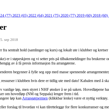
24 (77)
2023 (65)
2022 (64)
2021 (75)
2020 (77)
2019 (60)
2018 (60)
er
n
5. sep 2018
r fra sentralt hold (samlinger og kurs) og lokalt ute i klubber og kretse
ke) er i støpeskjeen og vi setter pris på tilbakemeldinger fra brukerne 
hengig av å få presis informasjon fra arrangørene.
skalenderen begynner å fylle seg opp med masse spennende arrangement
ressurser i klubben hvis dere er tidlig ute med dato! Kabalen med å ska
 av vanlige løp, men styret i NHF ønsker å se på saken. Hovedløpene ha
øker om hovedløp (NM og Seppala) lengre frem i tid.
rangere løp kan
Arrangørpermen
(klikkbar lenke) være et nyttig verktøy.
ller forslag til hvordan vi kan tilrettelegge for flere konkurranser og m