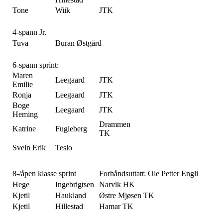
Tone
Wiik
JTK
4-spann Jr.
Tuva
Buran Østgård
6-spann sprint:
Maren
Leegaard
JTK
Emilie
Ronja
Leegaard
JTK
Boge
Leegaard
JTK
Heming
Drammen
Katrine
Fugleberg
TK
Svein Erik
Teslo
8-/åpen klasse sprint
Forhåndsuttatt: Ole Petter Engli
Hege
Ingebrigtsen
Narvik HK
Kjetil
Haukland
Østre Mjøsen TK
Kjetil
Hillestad
Hamar TK