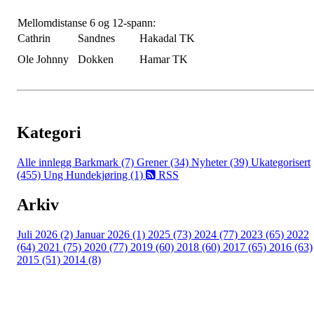
Mellomdistanse 6 og 12-spann:
Cathrin
Sandnes
Hakadal TK
Ole Johnny
Dokken
Hamar TK
Kategori
Alle innlegg
Barkmark (7)
Grener (34)
Nyheter (39)
Ukategorisert
(455)
Ung Hundekjøring (1)
RSS
Arkiv
Juli 2026 (2)
Januar 2026 (1)
2025 (73)
2024 (77)
2023 (65)
2022
(64)
2021 (75)
2020 (77)
2019 (60)
2018 (60)
2017 (65)
2016 (63)
2015 (51)
2014 (8)