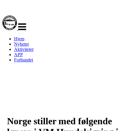
Veksle
navigasjon
Hjem
Nyheter
Aktiviteter
APP
Forbundet
Norge stiller med følgende