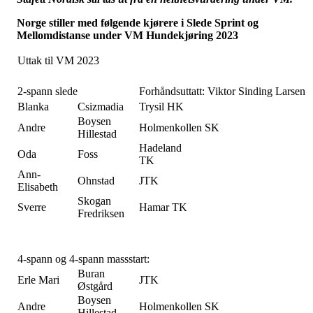
Norge stiller med følgende kjørere i Slede Sprint og
Mellomdistanse under VM Hundekjøring 2023
Uttak til VM 2023
2-spann slede
Forhåndsuttatt: Viktor Sinding Larsen
Blanka
Csizmadia
Trysil HK
Boysen
Andre
Holmenkollen SK
Hillestad
Hadeland
Oda
Foss
TK
Ann-
Ohnstad
JTK
Elisabeth
Skogan
Sverre
Hamar TK
Fredriksen
4-spann og 4-spann massstart:
Buran
Erle Mari
JTK
Østgård
Boysen
Andre
Holmenkollen SK
Hillestad