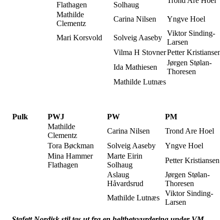
Trond Are Hoel
Flathagen
Solhaug
Mathilde
Carina Nilsen
Yngve Hoel
Clementz
Viktor Sinding-
Mari Korsvold
Solveig Aaseby
Larsen
Vilma H Stovner
Petter Kristianse
Jørgen Stølan-
Ida Mathiesen
Thoresen
Mathilde Lutnæs
Pulk
PWJ
PW
PM
Mathilde
Carina Nilsen
Trond Are Hoel
Clementz
Tora Bøckman
Solveig Aaseby
Yngve Hoel
Mina Hammer
Marte Eirin
Petter Kristiansen
Flathagen
Solhaug
Aslaug
Jørgen Stølan-
Håvardsrud
Thoresen
Viktor Sinding-
Mathilde Lutnæs
Larsen
Stafett Nordisk stil tas ut fra en helthetsvurdering under VM.