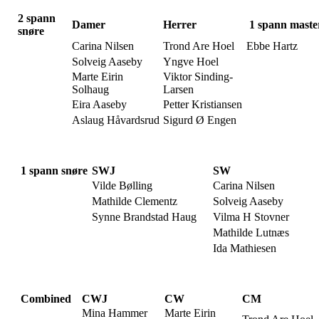
2 spann
Damer
Herrer
1 spann maste
snøre
Carina Nilsen
Trond Are Hoel
Ebbe Hartz
Solveig Aaseby
Yngve Hoel
Marte Eirin
Viktor Sinding-
Solhaug
Larsen
Eira Aaseby
Petter Kristiansen
Aslaug Håvardsrud
Sigurd Ø Engen
1 spann snøre
SWJ
SW
Vilde Bølling
Carina Nilsen
Mathilde Clementz
Solveig Aaseby
Synne Brandstad Haug
Vilma H Stovner
Mathilde Lutnæs
Ida Mathiesen
Combined
CWJ
CW
CM
Mina Hammer
Marte Eirin