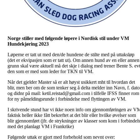
Norge stiller med følgende løpere i Nordisk stil under VM
Hundekjøring 2023
Løperne er tatt ut med den/de hundene de stilte med på uttaksløp
(det er ekvipasjen som er tatt ut). Om annen hund av en eller annen
grunn skal være aktuell må det skje i dialog med trener Bente S. ev
den som er med som leder for TKN til VM.
Når det gjelder Master så er alt høyst usikkert mht til hvordan det
blir, men ber om de som tenker seg å delta melder inn Navn, f. dato
og didnr på mail: ketil.reistad@gmail.com i tilfelle IFSS finner rom
for ny påmeldingsrunde i forbindelse med flyttingen av VM.
I skrivende stund har vi ikke noen info om gjennomføringen av V
faktisk heller ikke fått bekreftet at det blir eller hvilke øvelser som
blir gjennomført (jfr. de strykninger av klasser som kom i forbindel
med det planlagt VM i Frankrike)
Følgende uttak er gjort med forbehold som nevnt over: