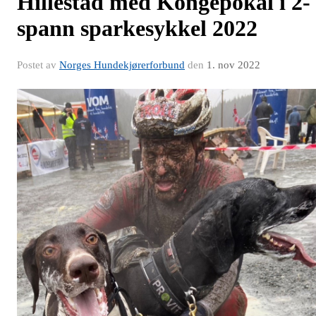
Hillestad med Kongepokal i 2-
spann sparkesykkel 2022
Postet av
Norges Hundekjørerforbund
den
1. nov 2022