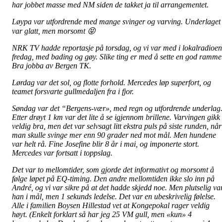
har jobbet masse med NM siden de takket ja til arrangementet.
Løypa var utfordrende med mange svinger og varving. Underlaget
var glatt, men morsomt 😝
NRK TV hadde reportasje på torsdag, og vi var med i lokalradioen
fredag, med bading og gøy. Slike ting er med å sette en god ramme
Bra jobba av Bergen TK.
Lørdag var det sol, og flotte forhold. Mercedes løp superfort, og
teamet forsvarte gullmedaljen fra i fjor.
Søndag var det “Bergens-vær», med regn og utfordrende underlag
Etter drøyt 1 km var det lite å se igjennom brillene. Varvingen gikk
veldig bra, men det var selvsagt litt ekstra puls på siste runden, når
man skulle svinge mer enn 90 grader ned mot mål. Men hundene
var helt rå. Fine Josefine blir 8 år i mai, og imponerte stort.
Mercedes var fortsatt i toppslag.
Det var to mellomtider, som gjorde det informativt og morsomt å
følge løpet på EQ-timing. Den andre mellomtiden ikke slo inn på
André, og vi var sikre på at det hadde skjedd noe. Men plutselig va
han i mål, men 1 sekunds ledelse. Det var en ubeskrivelig følelse.
Alle i familien Boysen Hillestad vet at Kongepokal rager veldig
høyt. (Enkelt forklart så har jeg 25 VM gull, men «kun» 4