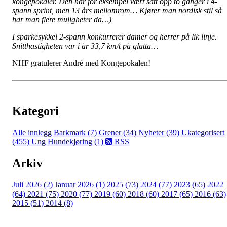
kongepokaler. Den har for eksempel vært satt opp to ganger i 4-
spann sprint, men 13 års mellomrom… Kjører man nordisk stil så
har man flere muligheter da…)
I sparkesykkel 2-spann konkurrerer damer og herrer på lik linje.
Snitthastigheten var i år 33,7 km/t på glatta…
NHF gratulerer André med Kongepokalen!
Kategori
Alle innlegg
Barkmark (7)
Grener (34)
Nyheter (39)
Ukategorisert
(455)
Ung Hundekjøring (1)
RSS
Arkiv
Juli 2026 (2)
Januar 2026 (1)
2025 (73)
2024 (77)
2023 (65)
2022
(64)
2021 (75)
2020 (77)
2019 (60)
2018 (60)
2017 (65)
2016 (63)
2015 (51)
2014 (8)