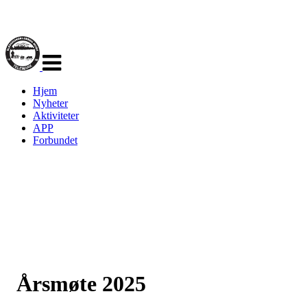
Veksle
navigasjon
Hjem
Nyheter
Aktiviteter
APP
Forbundet
Årsmøte 2025