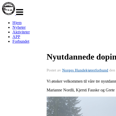
Veksle
navigasjon
Hjem
Nyheter
Aktiviteter
APP
Forbundet
Nyutdannede dopin
Postet av
Norges Hundekjørerforbund
de
Vi ønsker velkommen til våre tre nyutdann
Marianne Nordli, Kjersti Fauske og Grete