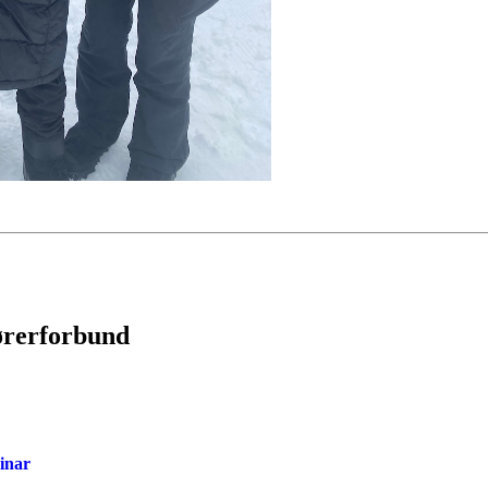
ørerforbund
inar