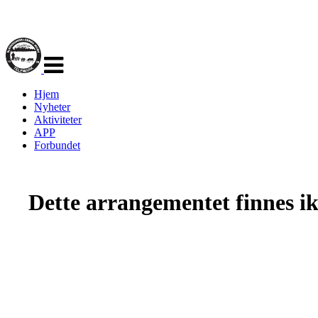
Veksle
navigasjon
Hjem
Nyheter
Aktiviteter
APP
Forbundet
Dette arrangementet finnes ikk